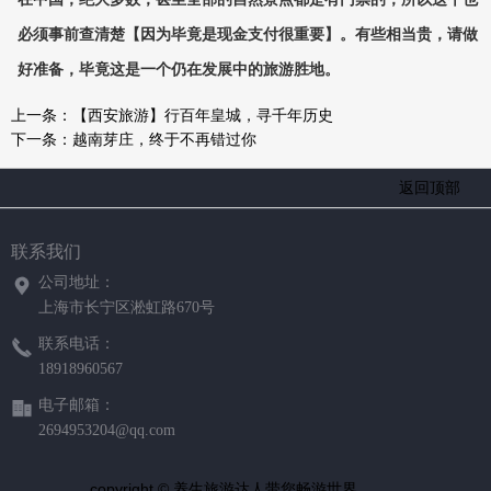
必须事前查清楚【因为毕竟是现金支付很重要】。有些相当贵，请做
好准备，毕竟这是一个仍在发展中的旅游胜地。
上一条：
【西安旅游】行百年皇城，寻千年历史
下一条：
越南芽庄，终于不再错过你
返回顶部
联系我们
公司地址：
上海市长宁区淞虹路670号
联系电话：
18918960567
电子邮箱：
2694953204@qq.com
copyright © 养生旅游达人带您畅游世界