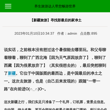
养生旅游达人带您畅游世界
【新疆旅游】寻找那最后的家净土
2023年01月10日10:34:37 作者：admin 点击数:895
说实话，之前根本没有想过这个暑假能去哪里玩。和父母聊
着聊着，聊到了广西北海【因为天气原因放弃了】，聊到了
西藏【因为很累放弃了】（其实很想去的），最后突然聊到
了
新疆
。它位于中国版图的最西边，是中国最后的净土之
一。这次去旅游，也是（自己后来发现的）跟随“一带一
路”在向前进O(∩_∩)O~。
这次新疆之行，我们实足只准备了一个礼拜，订机票，查景点信息。
在中国，绝大多数，甚至全部的自然景点都是有门票的，所以这个也