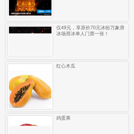
仅49元，享原价70元冰纷万象滑
冰场滑冰单人门票一张！
红心木瓜
鸡蛋果