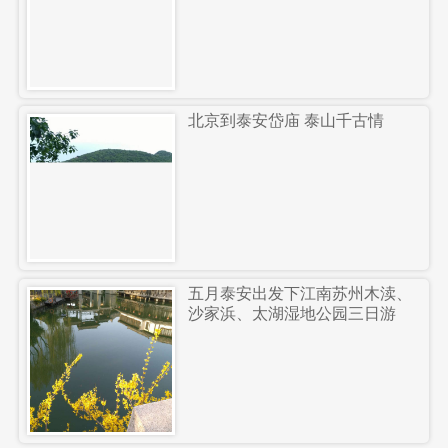
北京到泰安岱庙 泰山千古情
五月泰安出发下江南苏州木渎、
沙家浜、太湖湿地公园三日游