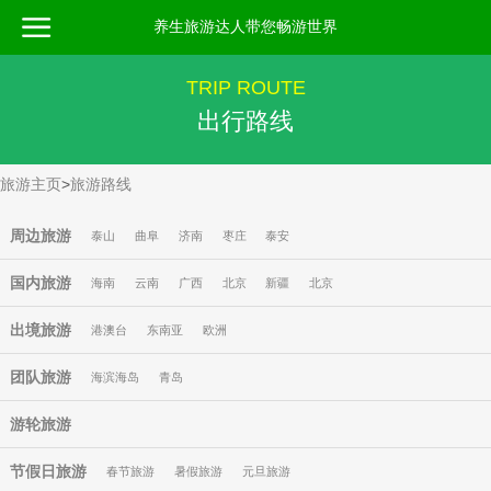
养生旅游达人带您畅游世界
TRIP ROUTE
出行路线
旅游主页
>
旅游路线
周边旅游
泰山
曲阜
济南
枣庄
泰安
国内旅游
海南
云南
广西
北京
新疆
北京
出境旅游
港澳台
东南亚
欧洲
团队旅游
海滨海岛
青岛
游轮旅游
节假日旅游
春节旅游
暑假旅游
元旦旅游