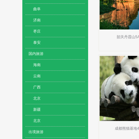
曲阜
济南
枣庄
韶关丹霞山5
泰安
国内旅游
海南
云南
广西
北京
新疆
北京
成都熊猫基地4
出境旅游