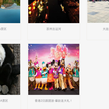
A景区
苏州古运河
大连
A景区
香港2日跟团游·爆款送大礼！