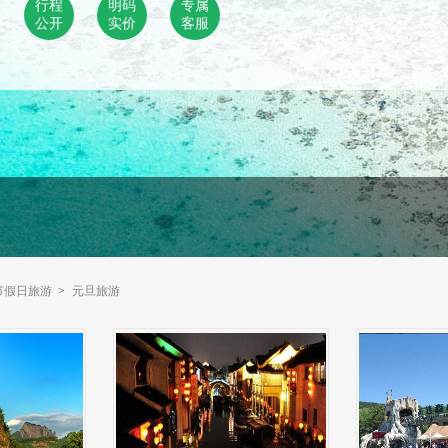
行程
明码
专属
公开
实价
客服
节假日旅游
>
元旦旅游