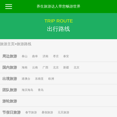
养生旅游达人带您畅游世界
TRIP ROUTE
出行路线
旅游主页
>
旅游路线
周边旅游
泰山
曲阜
济南
枣庄
泰安
国内旅游
海南
云南
广西
北京
新疆
北京
出境旅游
港澳台
东南亚
欧洲
团队旅游
海滨海岛
青岛
游轮旅游
节假日旅游
春节旅游
暑假旅游
元旦旅游