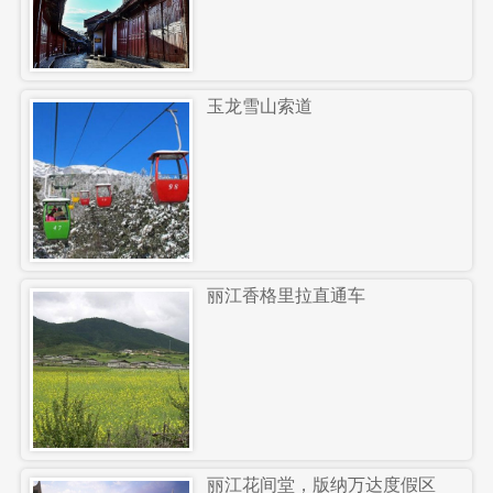
玉龙雪山索道
丽江香格里拉直通车
丽江花间堂，版纳万达度假区